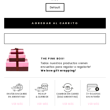
Default
AGREGAR AL CARRITO
THE PINK BOX!
Todos nuestros productos vienen
envueltos para regalar o regalarte!
We love gift wrapping!
ENVÍOS SIN CARGO
PICK UP
CAMBIOS SIN CARGO
3 Y 6 CUOTAS
EN ARGENTINA!
& CURBSIDE
(SOLO ARGENTINA)
SIN INTERÉS!
VER MÁS
VER MÁS
VER MÁS
VER MÁS