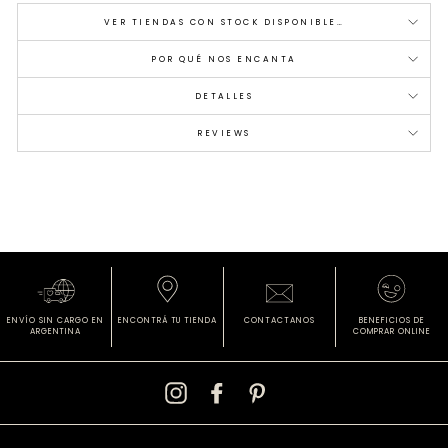
VER TIENDAS CON STOCK DISPONIBLE…
POR QUÉ NOS ENCANTA
DETALLES
REVIEWS
ENVÍO SIN CARGO
EN
ENCONTRÁ
TU TIENDA
CONTACTANOS
BENEFICIOS DE
ARGENTINA
COMPRAR ONLINE
Instagram
Facebook
Pinterest