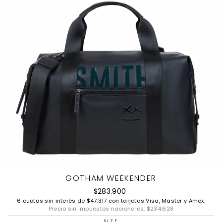
GOTHAM WEEKENDER
Precio
$283.900
habitual
6 cuotas sin interés de
$47.317
con tarjetas Visa, Master y Amex.
Precio sin impuestos nacionales:
$234.628
SIZE