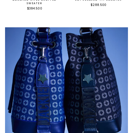
SWEATER
$288.500
$384.500