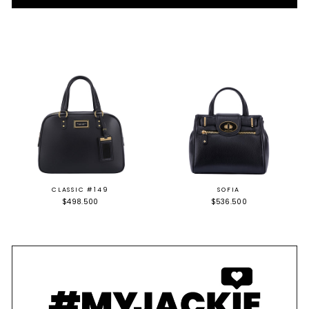
CLASSIC #149
SOFIA
$498.500
$536.500