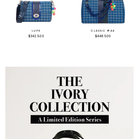
LUPE
CLASSIC #44
$342.500
$448.500