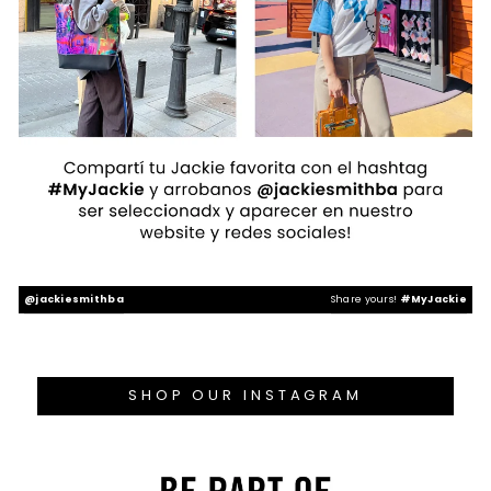
@jackiesmithba
Share yours!
#MyJackie
SHOP OUR INSTAGRAM