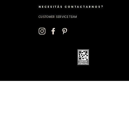
NECESITÁS CONTACTARNOS?
CUSTOMER SERVICE TEAM
EMAIL
SIGN
UP!
Instagram
Facebook
Pinterest