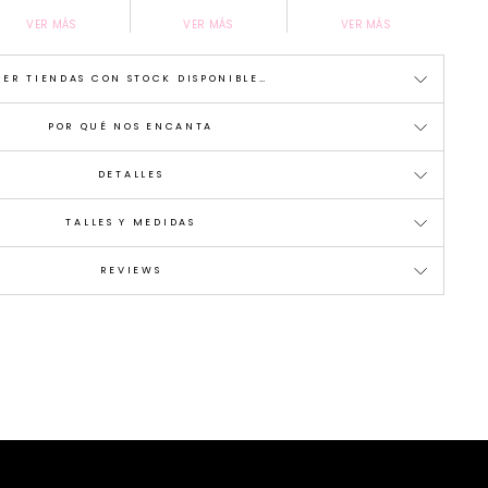
VER MÁS
VER MÁS
VER MÁS
VER TIENDAS CON STOCK DISPONIBLE…
POR QUÉ NOS ENCANTA
DETALLES
TALLES Y MEDIDAS
REVIEWS