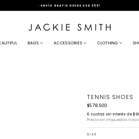
: ENVÍO GRATIS DESDE USD 250!
diapositivas
pausa
EAUTIFUL
BAGS
ACCESSORIES
CLOTHING
SH
TENNIS SHOES
Precio
$578.500
habitual
6 cuotas sin interés de
$9
Precio sin impuestos naci
SIZE