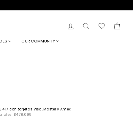
MI CUENTA
Buscar
Carrit
OES
OUR COMMUNITY
6.417
con tarjetas Visa, Master y Amex.
onales:
$478.099