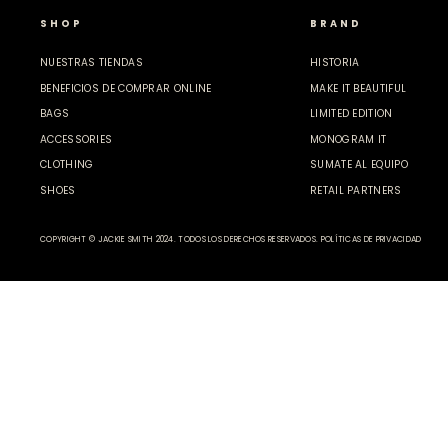
SHOP
BRAND
NUESTRAS TIENDAS
HISTORIA
BENEFICIOS DE COMPRAR ONLINE
MAKE IT BEAUTIFUL
BAGS
LIMITED EDITION
ACCESSORIES
MONOGRAM IT
CLOTHING
SUMATE AL EQUIPO
SHOES
RETAIL PARTNERS
COPYRIGHT © JACKIE SMITH 2024. TODOS LOS DERECHOS RESERVADOS.
POLÍTICAS DE PRIVACIDAD