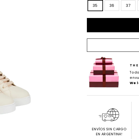
35
36
37
THE
Todo
envu
We l
ENVÍOS SIN CARGO
EN ARGENTINA!