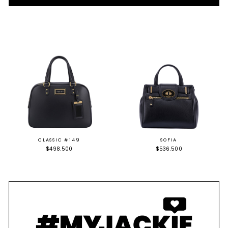
CLASSIC #149
SOFIA
$498.500
$536.500