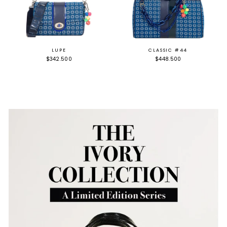
LUPE
CLASSIC #44
$342.500
$448.500