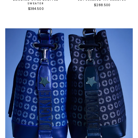
SWEATER
$288.500
$384.500