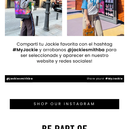
@jackiesmithba
Share yours!
#MyJackie
SHOP OUR INSTAGRAM